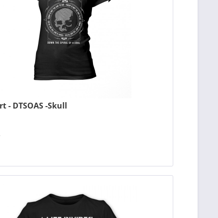
irt - DTSOAS -Skull
*
n