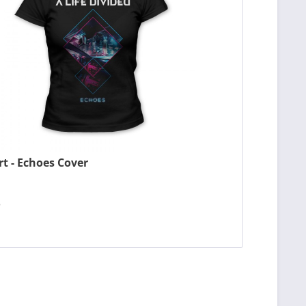
irt - Echoes Cover
*
n