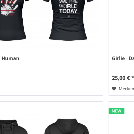
rt Human
Girlie - 
25,00 € 
Merke
NEW