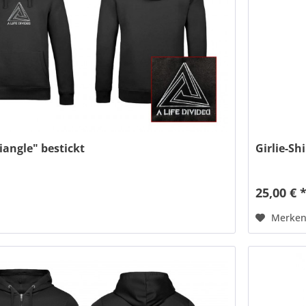
iangle" bestickt
Girlie-Sh
25,00 € 
Merke