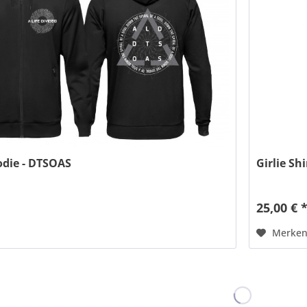
odie - DTSOAS
Girlie Sh
25,00 € 
Merke