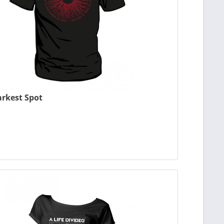
Darkest Spot
*
n